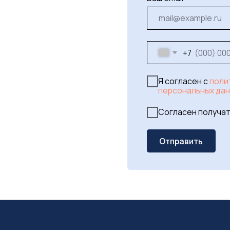
Позвонить нам
На
+7 (915) 337-77-73
in
Заехать в офис
г. Москва,
ул. Петровские линии, д. 2
Найти в Яндекс
Найти в Google