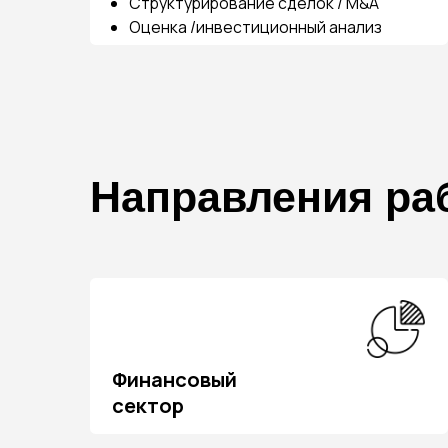
Направления рабо
Финансовый
Финансовый
сектор
сектор
Логистика
Логистика