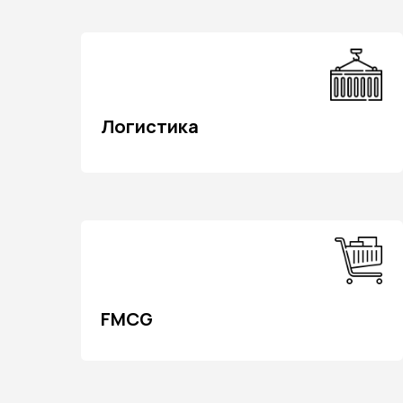
FMCG
FMCG
Услуги