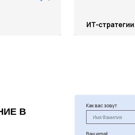
Как вас зовут
 В
Ваш email
+7
Я согласен с
политикой конфид
персональных данных
Согласен получать полезные ст
Отправить