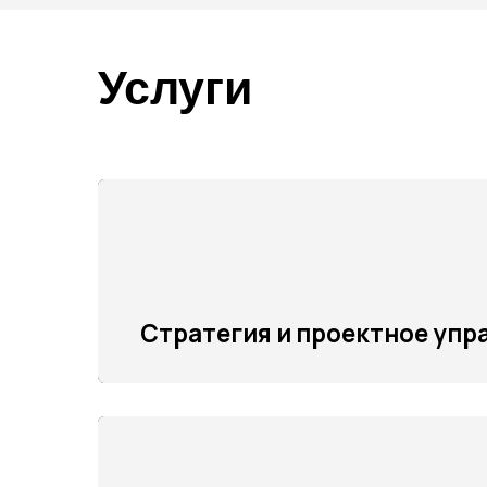
Разработка и внедрение стратегии подраздел
Внедрение проектного управления (PMO)
Стратегия и проектное управле
Анализ кадрового и руководящего состава
Оценка материальных и нематериальных акт
Разработка финансовых моделей
Оценка рисков реализации проекта
Инвестиционная оценка