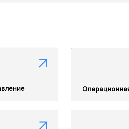
ений
Аудит операционной модели би
Оптимизация использования р
Автоматизация процессов
Оптимизация финансовых поток
ние
Операционная эффект
Аудит ИТ-инфраструктуры
Создание целевой модели ИТ-с
ивов
Внедрение ИТ-стратегии
Оценка ИТ-инфраструктуры безо
ИТ-стратегии