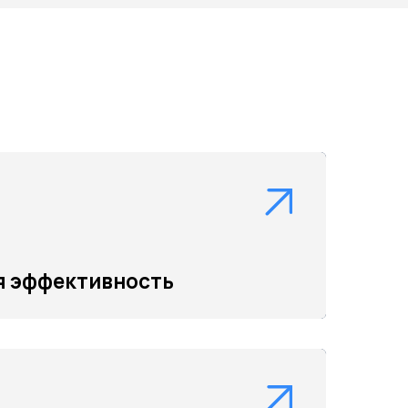
знеса
есурсов
ов
ивность
истемы
пасности